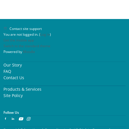
Contact site support
You are not logged in. (
Log in
)
Get the mobile app
Switch to the standard theme
Powered by
Moodle
Our Story
FAQ
Contact Us
Products & Services
Site Policy
Follow Us