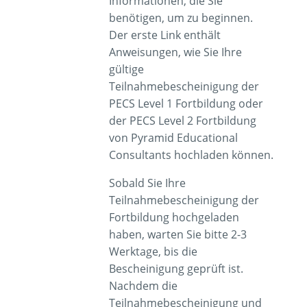
Informationen, die Sie
benötigen, um zu beginnen.
Der erste Link enthält
Anweisungen, wie Sie Ihre
gültige
Teilnahmebescheinigung de
r
PECS Level
1
Fortbild
ung oder
de
r
PECS Level
2
Fortbild
ung
von
Pyramid
Educational
Consultants hochladen können.
Sobald Sie Ihre
Teilnahmebescheinigung
der
Fortbildung
hochgeladen
haben, warten Sie bitte 2-3
Werktage, bis die
Bescheinigung geprüft ist.
Nachdem die
Teilnahmebescheinigung und