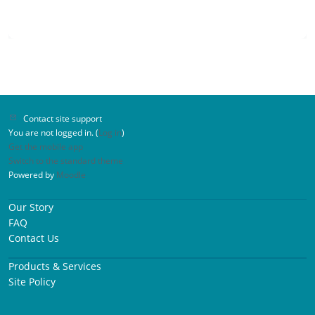
Contact site support
You are not logged in. (
Log in
)
Get the mobile app
Switch to the standard theme
Powered by
Moodle
Our Story
FAQ
Contact Us
Products & Services
Site Policy