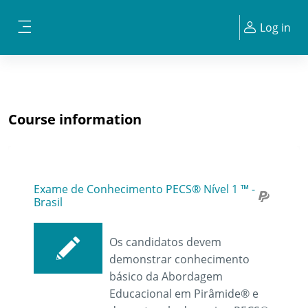
Skip to main content
Log in
Side panel
Course information
Exame de Conhecimento PECS® Nível 1 ™ -
Brasil
Os candidatos devem
demonstrar conhecimento
básico da Abordagem
Educacional em Pirâmide® e