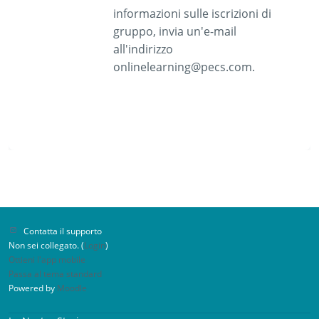
informazioni sulle iscrizioni di
gruppo, invia un'e-mail
all'indirizzo
onlinelearning@pecs.com.
Contatta il supporto
Non sei collegato. (
Login
)
Ottieni l'app mobile
Passa al tema standard
Powered by
Moodle