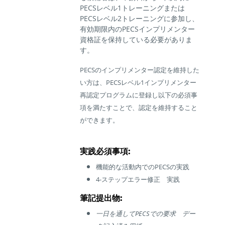
PECS
レベル
1
トレーニングまたは
PECS
レベル
2
トレーニングに参加し、
有効期限内の
PECS
インプリメンター
資格証を保持している必要がありま
す。
PECSのインプリメンター認定を維持した
い方は、PECSレベル1インプリメンター
再認定プログラムに登録し以下の必須事
項を満たすことで、認定を維持すること
ができます。
実践必須事項:
機能的な活動内でのPECSの実践
4-ステップエラー修正 実践
筆記提出物:
一日を通して
PECS
での要求 デー