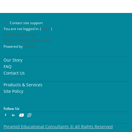
Contact site support
You are not logged in. (
Log in
)
Get the mobile app
Switch to the standard theme
Powered by
Moodle
Our Story
FAQ
Contact Us
Products & Services
Site Policy
Follow Us
Pyramid Educational Consultants © All Rights Reserved