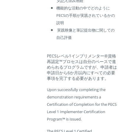
タ記入済み用紙
機能的な活動の中でどのように
PECSの手順が
実践されているかの
説明
実践映像と筆記提出物に関しての
自己評価
PECS
レベル
1
インプリメンター
®
資格
再認定
™
プロセスは自分のペースで進
められるプログラムですが、申請者は
申請日から
6
か月以内にすべての必要
事項を完了する必要があります。
Upon successfully completing the
demonstration requirements a
Certification of Completion for the PECS
Level 1 Implementer Certification
Program™ is issued.
The PECS Level 1 Certified