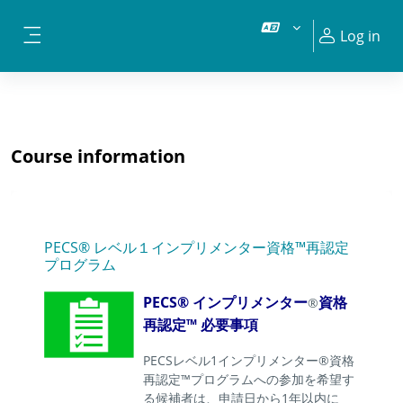
Skip to main content
Log in
Side panel
Course information
PECS® レベル１インプリメンター資格™再認定
プログラム
PECS
®
インプリメンター
資格
®
再認定
™
必要事項
PECS
レベル
1
インプリメンター
®
資格
再認定
™
プログラムへの参加を希望す
る候補者は、申請日から
1
年以内に