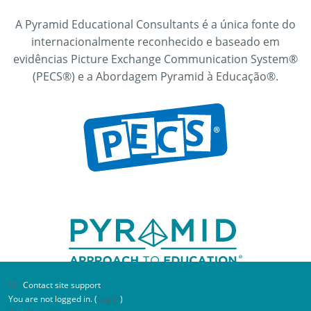
A Pyramid Educational Consultants é a única fonte do
internacionalmente reconhecido e baseado em
evidências Picture Exchange Communication System®
(PECS®) e a Abordagem Pyramid à Educação®.
Participante do Workshop Online
Ensinando Habilidades de Comunicação
Crítica
Ritmo excelente. Exemplos e visuais excelentes.
Bem organizado. Recomendaria altamente aos
profissionais da minha área, assim como à
equipe da sala de aula.
Contact site support
You are not logged in. (
Log in
)