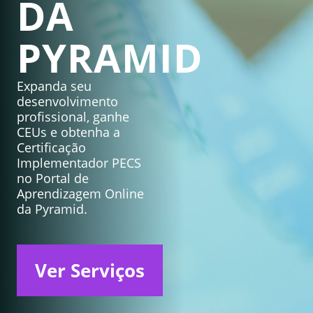
DA
PYRAMID
Expanda seu
desenvolvimento
profissional, ganhe
CEUs e obtenha a
Certificação
Implementador PECS
no Portal de
Aprendizagem Online
da Pyramid.
Ver Serviços