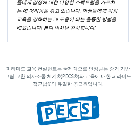
들에게 감정에 대한 다양한 스펙트럼을 가르치
는 데 어려움을 겪고 있습니다. 학생들에게 감정
교육을 강화하는 데 도움이 되는 훌륭한 방법을
배웠습니다! 본디 박사님 감사합니다!
피라미드
교육
컨설턴트는
국제적으로
인정받는
증거
기반
그림
교환
의사소통
체계
®(PECS®)
와
교육에
대한
피라미드
접근법
®
의
유일한
공급원입니다
.
주요 의사소통 기술 교육 온라인 워크숍 참가
자
뛰어난 속도. 훌륭한 예제와 시각 자료들이 잘 정
리되어 있습니다. 교실 스태프들뿐만 아니라 제