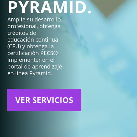
PYRAMID.
Amplíe su desarrollo
profesional, obtenga
créditos de
educación continua
(CEU) y obtenga la
certificación PECS®
Implementer en el
portal de aprendizaje
en línea Pyramid.
VER SERVICIOS