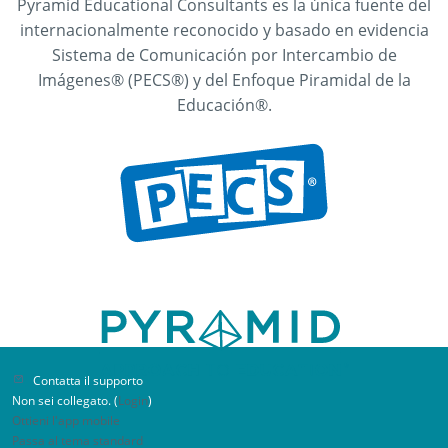
Pyramid Educational Consultants es la única fuente del
internacionalmente reconocido y basado en evidencia
Sistema de Comunicación por Intercambio de
Imágenes® (PECS®) y del Enfoque Piramidal de la
Participante del Taller en Línea
Educación®.
Enseñando Habilidades Críticas de
Comunicación
Excelente ritmo. Excelentes ejemplos y recursos
visuales. Muy bien organizado. Recomendaría
altamente esto a profesionales en mi área así
como al personal de aula.
Contatta il supporto
Non sei collegato. (
Login
)
Ottieni l'app mobile
Passa al tema standard