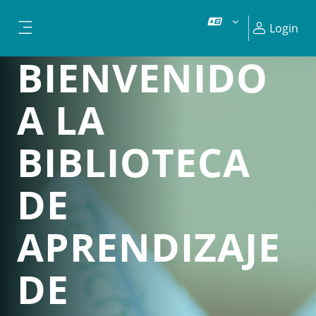
Vai al contenuto principale
Login
Pannello laterale
BIENVENIDO
A LA
BIBLIOTECA
DE
APRENDIZAJE
DE