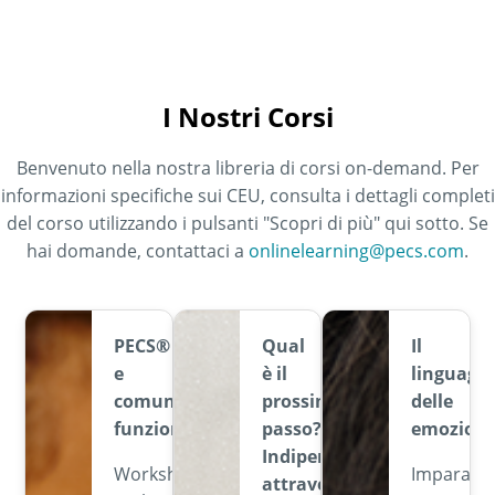
I Nostri Corsi
Benvenuto nella nostra libreria di corsi on-demand. Per
informazioni specifiche sui CEU, consulta i dettagli completi
del corso utilizzando i pulsanti "Scopri di più" qui sotto. Se
hai domande, contattaci a
onlinelearning@pecs.com
.
PECS®
Qual
Il
e
è il
linguaggi
comunicazione
prossimo
delle
funzionale
passo?
emozioni
Indipendenza
Workshop
Impara
attraverso