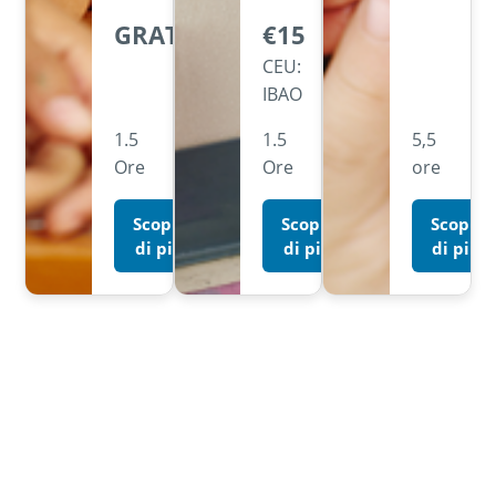
GRATUITO
€15
CEU:
IBAO
1.5
1.5
5,5
Ore
Ore
ore
Scopri
Scopri
Scopri
di più
di più
di più