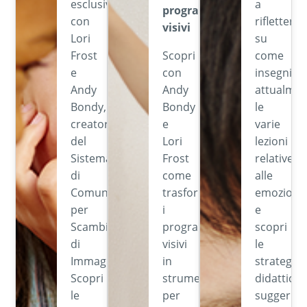
esclusivo
a
programmi
con
riflettere
visivi
Lori
su
Frost
Scopri
come
e
con
insegni
Andy
Andy
attualmen
Bondy,
Bondy
le
creatori
e
varie
del
Lori
lezioni
Sistema
Frost
relative
di
come
alle
Comunicazione
trasformare
emozioni
per
i
e
Scambio
programmi
scopri
di
visivi
le
Immagini.
in
strategie
Scopri
strumenti
didattiche
le
per
suggerite