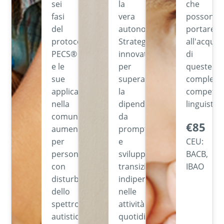
sei
la
che
fasi
vera
possono
del
autonomia.
portare
protocollo
Strategie
all'acquis
PECS®
innovative
di
e le
per
queste
sue
superare
compless
applicazioni
la
competen
nella
dipendenza
linguistich
comunicazione
da
€85
aumentativa
prompt
per
e
CEU:
persone
sviluppare
BACB,
con
transizioni
IBAO
disturbi
indipendenti
dello
nelle
spettro
attività
autistico.
quotidiane.