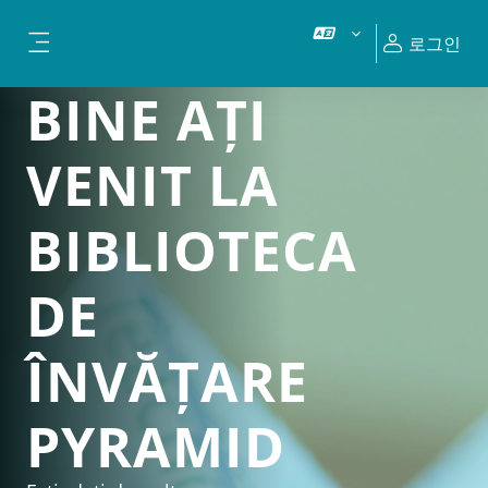
메인 콘텐츠로 건너뛰기
로그인
측면 패널
BINE AȚI
VENIT LA
BIBLIOTECA
DE
ÎNVĂȚARE
PYRAMID