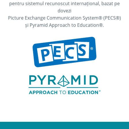
pentru sistemul recunoscut internațional, bazat pe
Ritm excelent. Exemple și imagini excelente.
dovezi
Bine organizat. Recomand cu căldură acest curs
Picture Exchange Communication System® (PECS®)
și Pyramid Approach to Education®.
profesioniștilor din domeniul meu, precum și
personalului didactic.
Ce urmează? Independența prin
programe vizuale Participant
Ca părinte al unui copil cu nevoi speciale, am