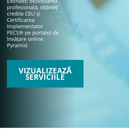
Extindeți dezvoltarea
profesională, obțineți
credite CEU și
Certificarea
Implementator
PECS® pe portalul de
învățare online
Pyramid.
VIZUALIZEAZĂ
SERVICIILE