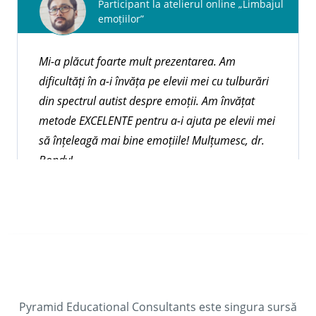
Pyramid Educational Consultants este un furnizor
Participant la atelierul online „Limbajul
emoțiilor”
autorizat pentru organizații recunoscute la nivel
național și internațional care oferă unități/credite
pentru educație continuă (CEU).
Mi-a plăcut foarte mult prezentarea. Am
dificultăți în a-i învăța pe elevii mei cu tulburări
din spectrul autist despre emoții. Am învățat
Explorați cursurile
metode EXCELENTE pentru a-i ajuta pe elevii mei
să înțeleagă mai bine emoțiile! Mulțumesc, dr.
Bondy!
Participant la atelierul online de predare
a abilităților de comunicare critică
Pyramid Educational Consultants este singura sursă