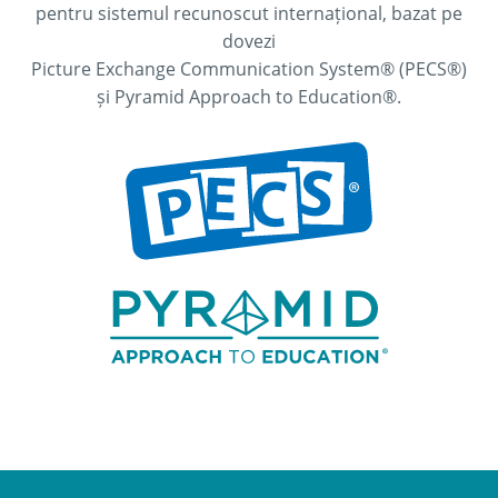
pentru sistemul recunoscut internațional, bazat pe
Ritm excelent. Exemple și imagini excelente.
dovezi
Bine organizat. Recomand cu căldură acest curs
Picture Exchange Communication System® (PECS®)
și Pyramid Approach to Education®.
profesioniștilor din domeniul meu, precum și
personalului didactic.
Ce urmează? Independența prin
programe vizuale Participant
Ca părinte al unui copil cu nevoi speciale, am