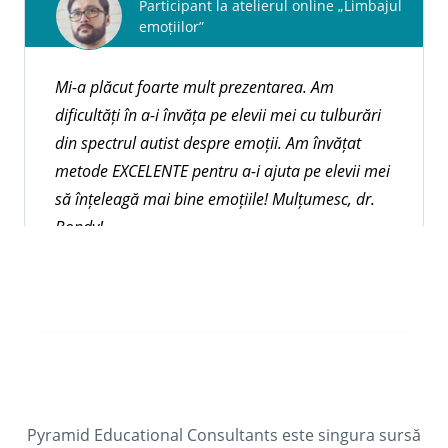
Pyramid Educational Consultants este un furnizor
Participant la atelierul online „Limbajul
emoțiilor”
autorizat pentru organizații recunoscute la nivel
național și internațional care oferă unități/credite
pentru educație continuă (CEU).
Mi-a plăcut foarte mult prezentarea. Am
dificultăți în a-i învăța pe elevii mei cu tulburări
din spectrul autist despre emoții. Am învățat
Explorați cursurile
metode EXCELENTE pentru a-i ajuta pe elevii mei
să înțeleagă mai bine emoțiile! Mulțumesc, dr.
Bondy!
Participant la atelierul online de predare
a abilităților de comunicare critică
Pyramid Educational Consultants este singura sursă