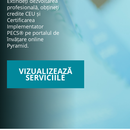
Extindeți dezvoltarea
profesională, obțineți
credite CEU și
Certificarea
Implementator
PECS® pe portalul de
învățare online
Pyramid.
VIZUALIZEAZĂ
SERVICIILE