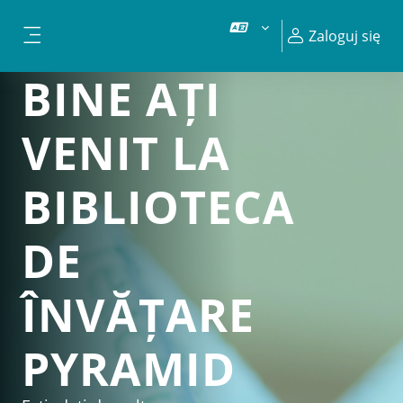
Przejdź do głównej zawartości
Zaloguj się
Panel boczny
BINE AȚI
VENIT LA
BIBLIOTECA
DE
ÎNVĂȚARE
PYRAMID