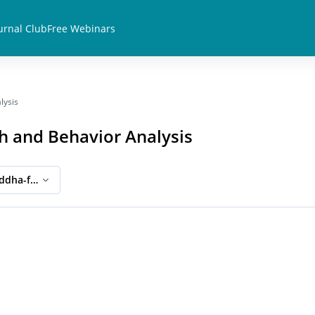
urnal Club
Free Webinars
lysis
h and Behavior Analysis
ddha-ful Eightfold Path and Behavior Analysis