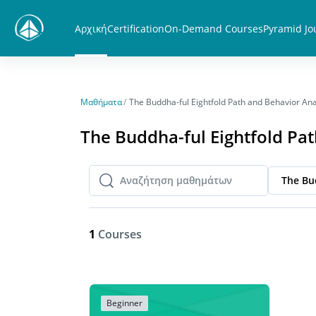
Μετάβαση στο κεντρικό περιεχόμενο
Αρχική
Certification
On-Demand Courses
Pyramid Jo
Μαθήματα
The Buddha-ful Eightfold Path and Behavior Ana
The Buddha-ful Eightfold Pat
The Bu
Αναζήτηση μαθημάτων
Αναζήτηση μαθημάτων
1
Courses
Beginner