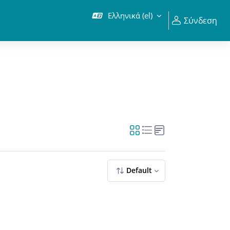
Ελληνικά ‎(el)‎
Σύνδεση
Default