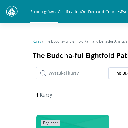
Przejdź do głównej zawartości
Strona główna
Certification
On-Demand Courses
Pyr
Kursy
The Buddha-ful Eightfold Path and Behavior Analysis
The Buddha-ful Eightfold Pat
The Bu
Wyszukaj kursy
Wyszukaj kursy
1
Kursy
Beginner