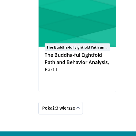
The Buddha-ful Eightfold Path and
Behavior Analysis
The Buddha-ful Eightfold
Path and Behavior Analysis,
Part I
Pokaż:3 wiersze