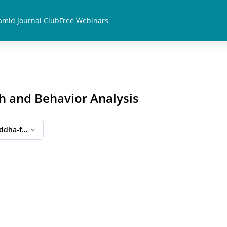
amid Journal Club
Free Webinars
h and Behavior Analysis
ddha-ful Eightfold Path and Behavior Analysis