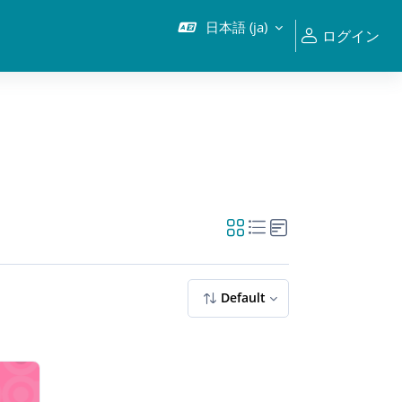
日本語 ‎(ja)‎
ログイン
Default