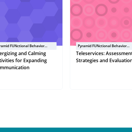
ramid FUNctional Behavior
Pyramid FUNctional Behavior
nference
Conference
ergizing and Calming
Teleservices: Assessment
tivities for Expanding
Strategies and Evaluatio
mmunication