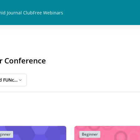
id Journal Club
Free Webinars
r Conference
d FUNctional Behavior Conference
ginner
Beginner