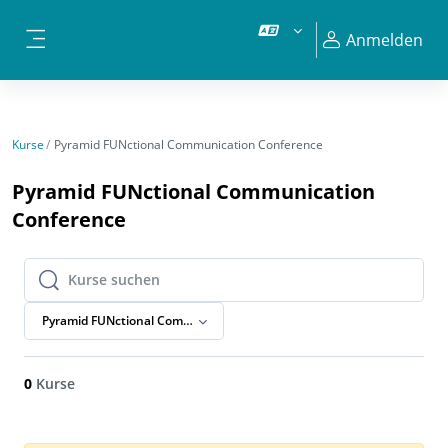
Zum Hauptinhalt
Anmelden
Website-Übersicht
Kurse
Pyramid FUNctional Communication Conference
Pyramid FUNctional Communication
Conference
Kurse suchen
Kurse suchen
Pyramid FUNctional Communication Conference
0
Kurse