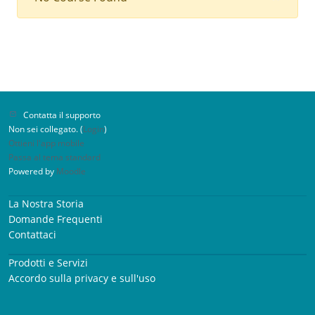
Contatta il supporto
Non sei collegato. (
Login
)
Ottieni l'app mobile
Passa al tema standard
Powered by
Moodle
La Nostra Storia
Domande Frequenti
Contattaci
Prodotti e Servizi
Accordo sulla privacy e sull'uso