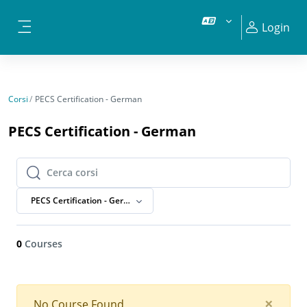
Vai al contenuto principale
Login
Pannello laterale
Corsi
PECS Certification - German
PECS Certification - German
Cerca corsi
Cerca corsi
PECS Certification - German
0
Courses
Clos
×
No Course Found