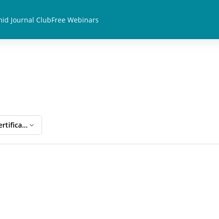
id Journal Club
Free Webinars
rtification - German