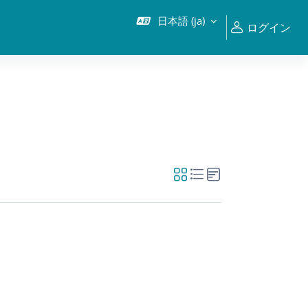
日本語 ‎(ja)‎
ログイン