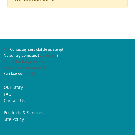
Contactați serviciul de asistență
Nu sunteți conectat. (
Conectare
)
Obțineți aplicația mobilă
Treceți la tema standard
Furnizat de
Moodle
Our Story
FAQ
Contact Us
Products & Services
Site Policy