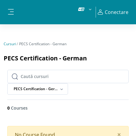
Sari la conţinutul principal
Conectare
Panou lateral
Cursuri
PECS Certification - German
PECS Certification - German
Caută cursuri
Caută cursuri
PECS Certification - German
0
Courses
Clos
×
No Course Found