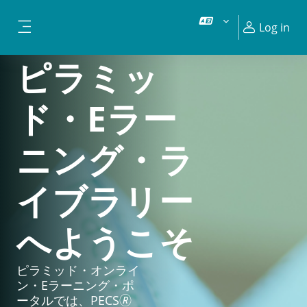
Skip to main content
Log in
Side panel
ピラミッ
ド・Eラー
ニング・ラ
イブラリー
へようこそ
ピラミッド・オンライ
ン・Eラーニング・ポ
ータルでは、PECS🄬