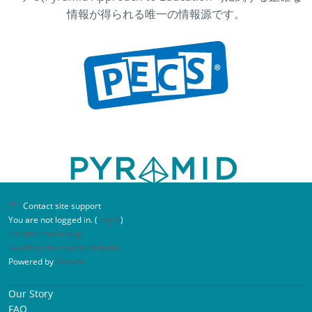
重要なコミュニケーションスキルを教えるオ
情報が得られる唯一の情報源です。
ンライン・ワークショップ受講者様からのご
感想
自分に合ったペースで受講でき、よくわかる事
例とスライドが使われていました。とてもよく
整理されている。私の地域の専門家だけでな
く、教室のスタッフにもぜひ勧めたい。
Contact site support
You are not logged in. (
Log in
)
Get the mobile app
Switch to the standard theme
Powered by
Moodle
次は何？視覚的スケジュールによる自立セミ
Our Story
ナー受講者様からのご感想
FAQ