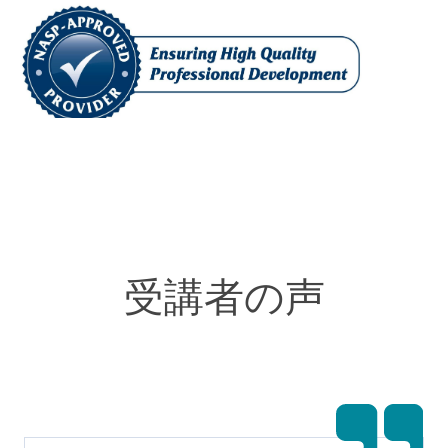
受講者の声
専門家向けの継続教育ユニッ
ト（CEU）
ピラミッド教育コンサルタントは、継続教育ユニット
（CEUs）を提供する国内および国際的に認知された団体
の認定プロバイダーです。