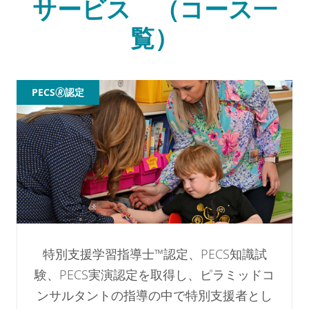
サービス （コース一
覧）
PECS🄬認定
特別支援学習指導士™認定、PECS知識試
験、PECS実演認定を取得し、ピラミッドコ
ンサルタントの指導の中で特別支援者とし