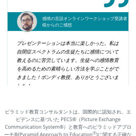
講座を探す
感情の言語オンラインワークショップ受講者
様からのご感想
プレゼンテーションは本当に楽しかった。私は
自閉症スペクトラムの生徒たちに感情について
教えるのに苦労しています。生徒への感情教育
を高めるための素晴らしい方法を学ぶことがで
きました！ボンディ教授、ありがとうございま
した！
ピラミッド教育コンサルタントは、国際的に認知され、エ
ビデンスに基づいた
PECS®
（
Picture Exchange
Communication System®
）と教育へのピラミッドアプロ
🄬
ーチ
®(Pyramid Approach to Education
)
に関する正確な