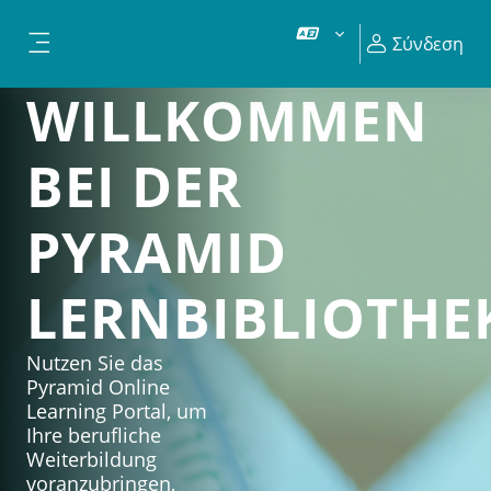
Μετάβαση στο κεντρικό περιεχόμενο
Σύνδεση
Πλευρικός πίνακας
WILLKOMMEN
BEI DER
PYRAMID
LERNBIBLIOTHE
Nutzen Sie das
Pyramid Online
Learning Portal, um
Ihre berufliche
Weiterbildung
voranzubringen,