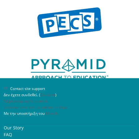
Kritische Kommunikationsfertigkeiten...“
Hervorragendes Tempo. Ausgezeichnete
Beispiele und visuelle Hilfen. Sehr gut
organisiert. Ich würde diesen Workshop
Fachkräften in meinem Bereich sowie
Schulpersonal sehr empfehlen.
Contact site support
Δεν έχετε συνδεθεί. (
Σύνδεση
)
Λήψη εφαρμογής κινητού
Εναλλαγή στο τυπικό αισθητικό θέμα
Με την υποστήριξη του
Moodle
Teilnehmer*in des Workshops „Was nun?
Our Story
Selbstständigkeit durch visuelle Pläne“
FAQ