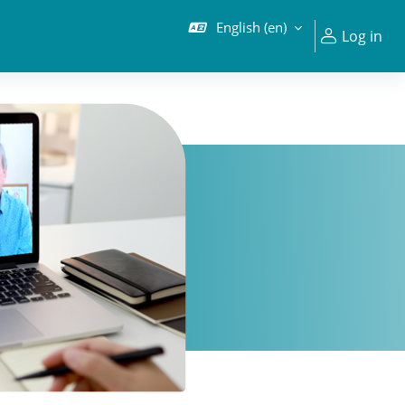
English ‎(en)‎
Log in