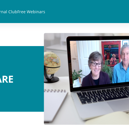
rnal Club
Free Webinars
ARE