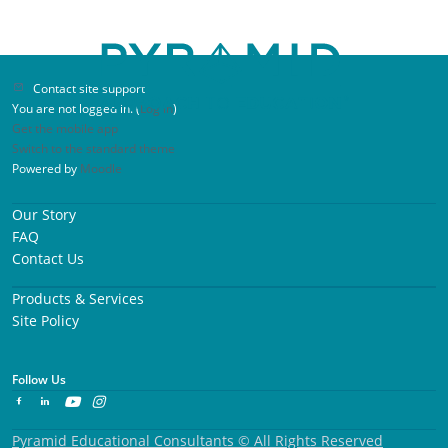
Contact site support
You are not logged in. (
Log in
)
Get the mobile app
Switch to the standard theme
Powered by
Moodle
Partecipante al seminario “Cosa c'è dopo?
Our Story
Indipendenza attraverso i programmi
visivi”
FAQ
Contact Us
In qualità di genitore di un bambino con
Products & Services
Site Policy
esigenze speciali, ho trovato questo workshop
molto pragmatico e istruttivo. Grazie per aver
organizzato il workshop, non vedo l'ora di
Follow Us
partecipare ad altri.
Pyramid Educational Consultants © All Rights Reserved