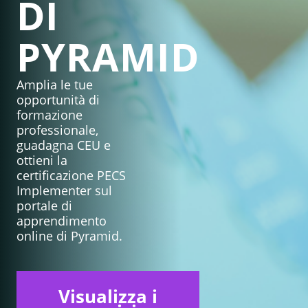
DI
PYRAMID
Amplia le tue
opportunità di
formazione
professionale,
guadagna CEU e
ottieni la
certificazione PECS
Implementer sul
portale di
apprendimento
online di Pyramid.
Visualizza i