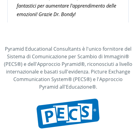
fantastici per aumentare l'apprendimento delle
emozioni! Grazie Dr. Bondy!
Pyramid Educational Consultants è l'unico fornitore del
Sistema di Comunicazione per Scambio di Immagini®
(PECS®) e dell'Approccio Pyramid®, riconosciuti a livello
internazionale e basati sull'evidenza. Picture Exchange
Partecipante alla formazione online
Communication System® (PECS®) e l'Approccio
“Insegnamento delle competenze
Pyramid all'Educazione®.
comunicative critiche”
Struttura eccellente. Esempi e immagini
formativi. Ben organizzato. Lo consiglierei
vivamente ai professionisti della mia zona e al
personale di classe.