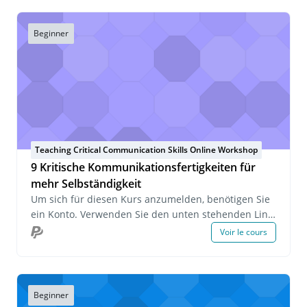
Beginner
Teaching Critical Communication Skills Online Workshop
9 Kritische Kommunikationsfertigkeiten für
mehr Selbständigkeit
Um sich für diesen Kurs anzumelden, benötigen Sie
ein Konto. Verwenden Sie den unten stehenden Link,
um sich anzumelden oder ein Konto zu erstellen.
Voir le cours
Wenn Sie Fragen zu diesem Kurs haben oder sich
über eine Gruppenanmeldung informieren möchten,
senden Sie uns bitte eine E-Mail an
onlinelearning@pecs-germany.com .
Beginner