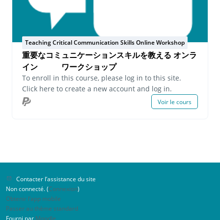
Teaching Critical Communication Skills Online Workshop
重要なコミュニケーションスキルを教える オンラ
イン ワークショップ
To enroll in this course, please log in to this site.
Click here to create a new account and log in.
Voir le cours
Contacter l’assistance du site
Non connecté. (
Connexion
)
Obtenir l’app mobile
Passer au thème standard
Fourni par
Moodle