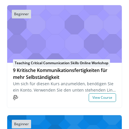
Beginner
Teaching Critical Communication Skills Online Workshop
9 Kritische Kommunikationsfertigkeiten für
mehr Selbständigkeit
Um sich für diesen Kurs anzumelden, benötigen Sie
ein Konto. Verwenden Sie den unten stehenden Link,
um sich anzumelden oder ein Konto zu erstellen.
View Course
Wenn Sie Fragen zu diesem Kurs haben oder sich
über eine Gruppenanmeldung informieren möchten,
senden Sie uns bitte eine E-Mail an
onlinelearning@pecs-germany.com .
Beginner