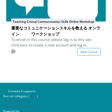
Teaching Critical Communication Skills Online Workshop
重要なコミュニケーションスキルを教える オンラ
イン ワークショップ
To enroll in this course, please log in to this site.
Click here to create a new account and log in.
View Course
Contatta il supporto
Non sei collegato. (
Login
)
Ottieni l'app mobile
Passa al tema standard
Powered by
Moodle