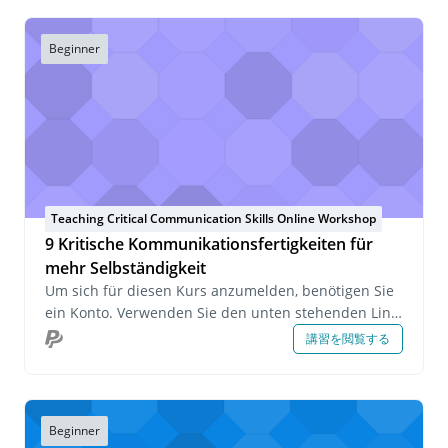
Beginner
Teaching Critical Communication Skills Online Workshop
9 Kritische Kommunikationsfertigkeiten für
mehr Selbständigkeit
Um sich für diesen Kurs anzumelden, benötigen Sie
ein Konto. Verwenden Sie den unten stehenden Link,
um sich anzumelden oder ein Konto zu erstellen.
講習を閲覧する
Wenn Sie Fragen zu diesem Kurs haben oder sich
über eine Gruppenanmeldung informieren möchten,
senden Sie uns bitte eine E-Mail an
onlinelearning@pecs-germany.com .
Beginner