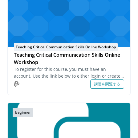
Teaching Critical Communication Skills Online Workshop
Teaching Critical Communication Skills Online
Workshop
To register for this course, you must have an
account. Use the link below to either login or create
an account. If you have any questions about this
講習を閲覧する
course or wish to inquire about group registrations
please email us at onlinelearning@pecs.com.
Beginner