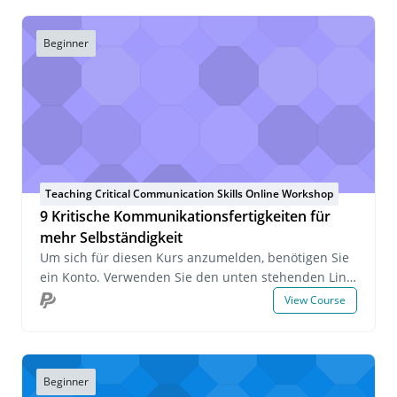
Beginner
Teaching Critical Communication Skills Online Workshop
9 Kritische Kommunikationsfertigkeiten für
mehr Selbständigkeit
Um sich für diesen Kurs anzumelden, benötigen Sie
ein Konto. Verwenden Sie den unten stehenden Link,
um sich anzumelden oder ein Konto zu erstellen.
View Course
Wenn Sie Fragen zu diesem Kurs haben oder sich
über eine Gruppenanmeldung informieren möchten,
senden Sie uns bitte eine E-Mail an
onlinelearning@pecs-germany.com .
Beginner