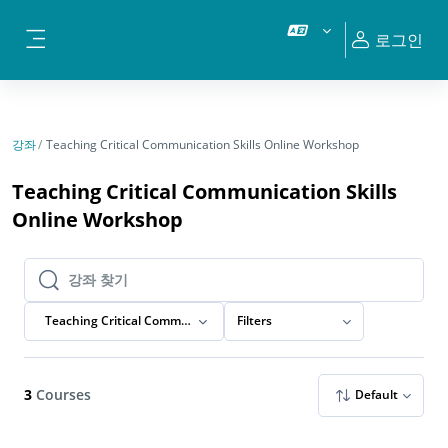
메인 콘텐츠로 건너뛰기
로그인
측면 패널
강좌
Teaching Critical Communication Skills Online Workshop
Teaching Critical Communication Skills
Online Workshop
강좌 찾기
강좌 찾기
Teaching Critical Communication Skills Online Workshop
Filters
3
Courses
Default