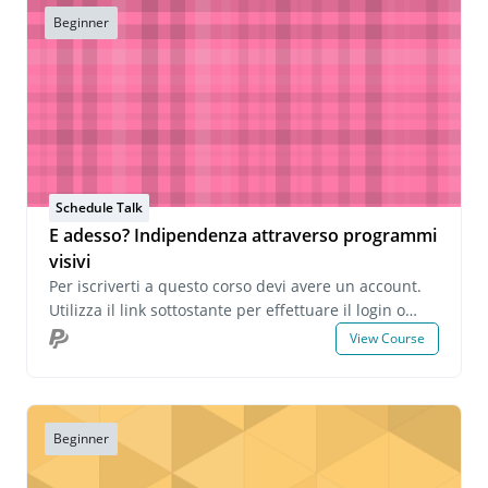
Beginner
Schedule Talk
E adesso? Indipendenza attraverso programmi
visivi
Per iscriverti a questo corso devi avere un account.
Utilizza il link sottostante per effettuare il login o
creare un account. Se hai domande su questo corso
View Course
o desideri informazioni sulle iscrizioni di gruppo,
invia un'e-mail all'indirizzo
onlinelearning@pecs.com.
Beginner