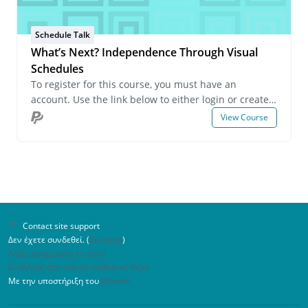
Schedule Talk
What’s Next? Independence Through Visual
Schedules
To register for this course, you must have an
account. Use the link below to either login or create
an account. If you have any questions about this
View Course
course or wish to inquire about group registrations
please email us at onlinelearning@pecs.com.
Contact site support
Δεν έχετε συνδεθεί. (
Σύνδεση
)
Λήψη εφαρμογής κινητού
Εναλλαγή στο τυπικό αισθητικό θέμα
Με την υποστήριξη του
Moodle