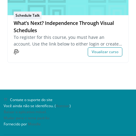
Schedule Talk
What’s Next? Independence Through Visual
Schedules
To register for this course, you must have an
account. Use the link below to either login or create
an account. If you have any questions about this
Visualizar curso
course or wish to inquire about group registrations
please email us at onlinelearning@pecs.com.
Contate o suporte do site
Você ainda não se identificou. (
Acessar
)
Baixar o aplicativo móvel.
Mudar para o tema padrão
Fornecido por
Moodle