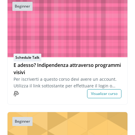
Beginner
Schedule Talk
E adesso? Indipendenza attraverso programmi
visivi
Per iscriverti a questo corso devi avere un account.
Utilizza il link sottostante per effettuare il login o
creare un account. Se hai domande su questo corso
Visualizar curso
o desideri informazioni sulle iscrizioni di gruppo,
invia un'e-mail all'indirizzo
onlinelearning@pecs.com.
Beginner