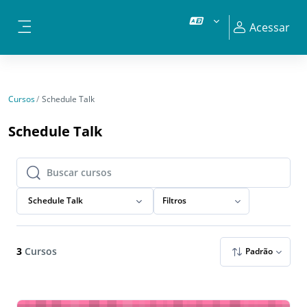
Ir para o conteúdo principal
Acessar
Painel lateral
Cursos
Schedule Talk
Schedule Talk
Buscar cursos
Buscar cursos
Schedule Talk
Filtros
3
Cursos
Padrão