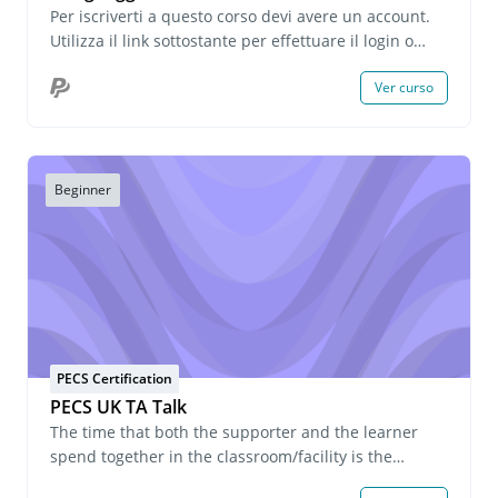
Per iscriverti a questo corso devi avere un account.
Utilizza il link sottostante per effettuare il login o
creare un account. Se hai domande su questo corso
Ver curso
o desideri richiedere informazioni sulle iscrizioni di
gruppo, invia un'e-mail all'indirizzo
onlinelearning@pecs.com.
Beginner
PECS Certification
PECS UK TA Talk
The time that both the supporter and the learner
spend together in the classroom/facility is the
longest, and during this time, the teacher/instructor