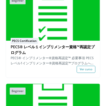
Beginner
PECS Certification
PECS® レベル１インプリメンター資格™再認定プ
ログラム
PECS® インプリメンター®資格再認定™ 必要事項 PECS
レベル1インプリメンター®資格再認定™プログラムへの
参加を希望する候補者は、申請日から1年以内にPECSレ
Ver curso
ベル1トレーニングまたはPECSレベル2トレーニングに参
加し、 有効期限内のPECSインプリメンター資格証を保
持している必要があります。 PECSのインプリメンター
認定を維持したい方は、PECSレベル1インプリメンター
Beginner
再認定プログラムに登録し以下の必須事項を満たすこと
で、認定を維持することができます。 実践必須事項: 機
能的な活動内でのPECSの実践 4-ステップエラー修正 実