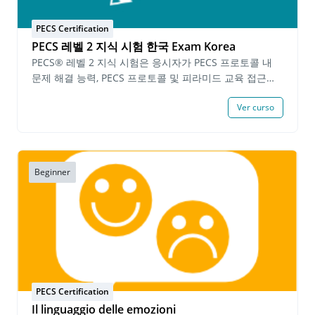
践する必須事項） PECSを実践している中でよくある問
題についての質問に答える PECSのフェイズとエラー修
PECS Certification
正方法を見極める PECSのフェイズをどのように指導す
PECS 레벨 2 지식 시험 한국 Exam Korea
るかについて計画書を書く 各フェイズの実践映像と筆記
PECS® 레벨 2 지식 시험은 응시자가 PECS 프로토콜 내
提出物に対しての自己評価を提出 PECSレベル２実践の
문제 해결 능력, PECS 프로토콜 및 피라미드 교육 접근법
部™にある全ての課題の期限は１年です。 これらの必要
®(Pyramid Approach to Education®)을 통한 고급 기술
事項を全て基準に満たされると、認定資格志願者はPECS
Ver curso
지도 지식을 입증해야 합니다. 응시자는 PECS 레벨 2 시험
レベル２インプリメンター認定資格が授与されます。
을 완료하고 90% 이상의 점수를 획득해야 합니다. 시험에
PECS レベル 2 インプリメンター認定資格™ は認定日か
합격한 개인에게는 PECS 레벨 2 지식 인증서(본 인증서는
ら３年間有効です。 期限有効なPECS レベル1 インプリ
발급일로부터 2년간 유효합니다)가 발급됩니다. 시험 완료
メンター認定™を お持ちの方はPECS レベル 2 インプリ
후, 유효한 PECS 레벨 2 지식 인증서를 소지한 개인은
Beginner
メンター認定に進むことができます。 前提条件: 有効な
PECS 레벨 2 실습 시연으로 진행할 수 있습니다. 선행 요
PECSレベル１インプリメンター認定™修了書 と PECS
건: 지원자는 지난 6개월 이내에 Pyramid Educational
レベル２ 知識試験™合格修了書 費用: 70,000 円 (10%
Consultants에서 발급한 PECS 레벨 2 교육 수료증을 소
税込み)
지하고 유효한 PECS 레벨 1 지식 인증서를 보유해야 합니
다. 수수료: 1인당 $40.00 USD
PECS Certification
Il linguaggio delle emozioni