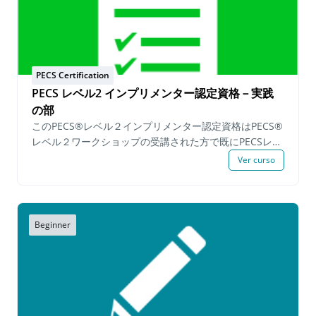
践 筆記提出物: 一日を通してPECSでの要求 データ記入
済み用紙 機能的な活動の中でどのようにPECSの手順が
実践されているかの説明 実践映像と筆記提出物に関して
の自己評価 PECSレベル1インプリメンター®資格再認
定™プロセスは自分のペースで進められるプログラムで
PECS Certification
すが、申請者は申請日から6か月以内にすべての必要事項
PECS レベル2 インプリメンター認定資格－実践
を完了する必要があります。 Upon successfully
の部
completing the demonstration requirements a
このPECS®レベル２インプリメンター認定資格はPECS®
Certification of Completion for the PECS Level 1
レベル２ワークショップの受講された方で既にPECSレベ
Implementer Certification Program™ is issued. The
ル２知識試験に合格し、「教育へのピラミッドアプロー
Ver curso
PECS Level 1 Certified Implementer™ status is valid
チ🄬」とPECS🄬を教える６つのフェイズの手続きの上級
for three years from the date of completion. PECS
の知識を実践し、基準に満たした受験者へPECS🄬レベル
Level 1 Certified Implementer™ holding a valid
2インプリメンター認定が授与されます。 PECS® レベル
certificate may continue on to the PECS Level 2
２ 実践 の部 ™では以下の必須事項を満たす必要があり
Beginner
Implementer Certification Program™. Prerequisites:
ます : 一日を通して様々な機能的な活動のなかでPECS
valid PECS Level 1 Implementer Certificate™ & PECS
を実践しているところを表す。 学習者に活動やレッスン
Level 1 or Level 2 Workshop within 6 months. Fee:
の中で属性後を教えているところの実践 学習者に活動
$250.00 USD per person
やレッスンの中でフェイズ 6を教えているところの実践
筆記提出必須事項: 機能的な活動の中でどのようにPECS
が実践されているかの詳細説明（一日を通してPECSを実