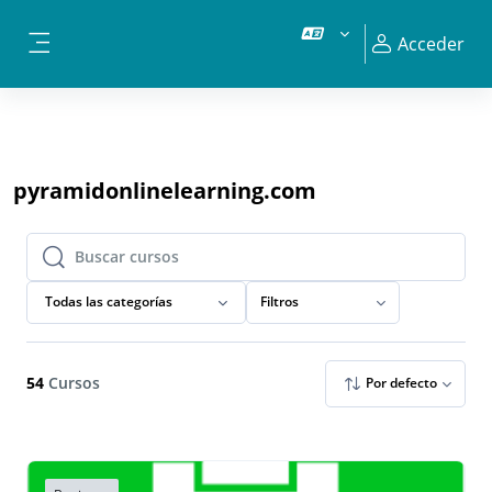
Salta al contenido principal
Acceder
Panel lateral
pyramidonlinelearning.com
Buscar cursos
Buscar cursos
Todas las categorías
Filtros
54
Cursos
Por defecto