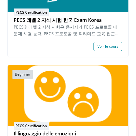
践する必須事項） PECSを実践している中でよくある問
題についての質問に答える PECSのフェイズとエラー修
PECS Certification
正方法を見極める PECSのフェイズをどのように指導す
PECS 레벨 2 지식 시험 한국 Exam Korea
るかについて計画書を書く 各フェイズの実践映像と筆記
PECS® 레벨 2 지식 시험은 응시자가 PECS 프로토콜 내
提出物に対しての自己評価を提出 PECSレベル２実践の
문제 해결 능력, PECS 프로토콜 및 피라미드 교육 접근법
部™にある全ての課題の期限は１年です。 これらの必要
®(Pyramid Approach to Education®)을 통한 고급 기술
事項を全て基準に満たされると、認定資格志願者はPECS
Voir le cours
지도 지식을 입증해야 합니다. 응시자는 PECS 레벨 2 시험
レベル２インプリメンター認定資格が授与されます。
을 완료하고 90% 이상의 점수를 획득해야 합니다. 시험에
PECS レベル 2 インプリメンター認定資格™ は認定日か
합격한 개인에게는 PECS 레벨 2 지식 인증서(본 인증서는
ら３年間有効です。 期限有効なPECS レベル1 インプリ
발급일로부터 2년간 유효합니다)가 발급됩니다. 시험 완료
メンター認定™を お持ちの方はPECS レベル 2 インプリ
후, 유효한 PECS 레벨 2 지식 인증서를 소지한 개인은
Beginner
メンター認定に進むことができます。 前提条件: 有効な
PECS 레벨 2 실습 시연으로 진행할 수 있습니다. 선행 요
PECSレベル１インプリメンター認定™修了書 と PECS
건: 지원자는 지난 6개월 이내에 Pyramid Educational
レベル２ 知識試験™合格修了書 費用: 70,000 円 (10%
Consultants에서 발급한 PECS 레벨 2 교육 수료증을 소
税込み)
지하고 유효한 PECS 레벨 1 지식 인증서를 보유해야 합니
다. 수수료: 1인당 $40.00 USD
PECS Certification
Il linguaggio delle emozioni