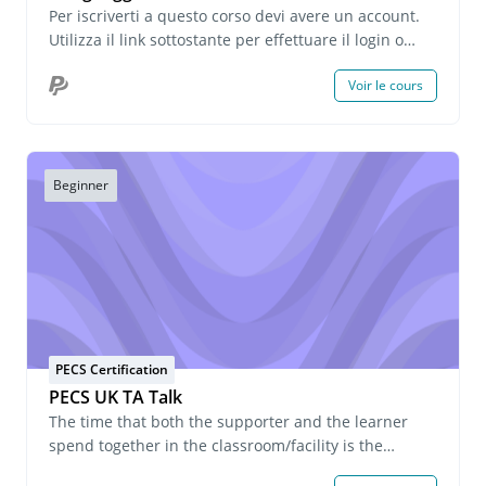
Per iscriverti a questo corso devi avere un account.
Utilizza il link sottostante per effettuare il login o
creare un account. Se hai domande su questo corso
Voir le cours
o desideri richiedere informazioni sulle iscrizioni di
gruppo, invia un'e-mail all'indirizzo
onlinelearning@pecs.com.
Beginner
PECS Certification
PECS UK TA Talk
The time that both the supporter and the learner
spend together in the classroom/facility is the
longest, and during this time, the teacher/instructor