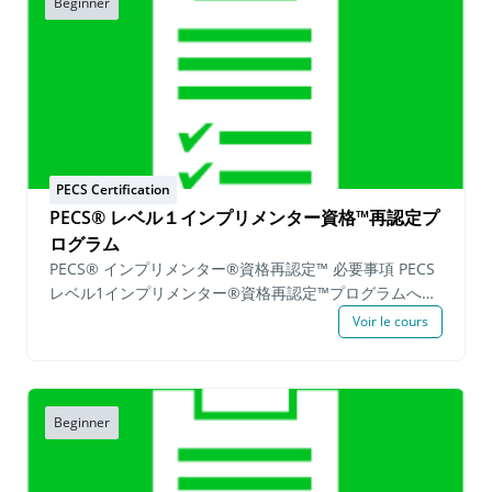
Beginner
PECS Certification
PECS® レベル１インプリメンター資格™再認定プ
ログラム
PECS® インプリメンター®資格再認定™ 必要事項 PECS
レベル1インプリメンター®資格再認定™プログラムへの
参加を希望する候補者は、申請日から1年以内にPECSレ
Voir le cours
ベル1トレーニングまたはPECSレベル2トレーニングに参
加し、 有効期限内のPECSインプリメンター資格証を保
持している必要があります。 PECSのインプリメンター
認定を維持したい方は、PECSレベル1インプリメンター
Beginner
再認定プログラムに登録し以下の必須事項を満たすこと
で、認定を維持することができます。 実践必須事項: 機
能的な活動内でのPECSの実践 4-ステップエラー修正 実