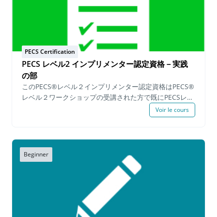
践 筆記提出物: 一日を通してPECSでの要求 データ記入
済み用紙 機能的な活動の中でどのようにPECSの手順が
実践されているかの説明 実践映像と筆記提出物に関して
の自己評価 PECSレベル1インプリメンター®資格再認
定™プロセスは自分のペースで進められるプログラムで
PECS Certification
すが、申請者は申請日から6か月以内にすべての必要事項
PECS レベル2 インプリメンター認定資格－実践
を完了する必要があります。 Upon successfully
の部
completing the demonstration requirements a
このPECS®レベル２インプリメンター認定資格はPECS®
Certification of Completion for the PECS Level 1
レベル２ワークショップの受講された方で既にPECSレベ
Implementer Certification Program™ is issued. The
ル２知識試験に合格し、「教育へのピラミッドアプロー
Voir le cours
PECS Level 1 Certified Implementer™ status is valid
チ🄬」とPECS🄬を教える６つのフェイズの手続きの上級
for three years from the date of completion. PECS
の知識を実践し、基準に満たした受験者へPECS🄬レベル
Level 1 Certified Implementer™ holding a valid
2インプリメンター認定が授与されます。 PECS® レベル
certificate may continue on to the PECS Level 2
２ 実践 の部 ™では以下の必須事項を満たす必要があり
Beginner
Implementer Certification Program™. Prerequisites:
ます : 一日を通して様々な機能的な活動のなかでPECS
valid PECS Level 1 Implementer Certificate™ & PECS
を実践しているところを表す。 学習者に活動やレッスン
Level 1 or Level 2 Workshop within 6 months. Fee:
の中で属性後を教えているところの実践 学習者に活動
$250.00 USD per person
やレッスンの中でフェイズ 6を教えているところの実践
筆記提出必須事項: 機能的な活動の中でどのようにPECS
が実践されているかの詳細説明（一日を通してPECSを実