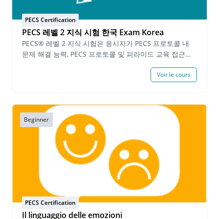
践する必須事項） PECSを実践している中でよくある問
題についての質問に答える PECSのフェイズとエラー修
PECS Certification
正方法を見極める PECSのフェイズをどのように指導す
PECS 레벨 2 지식 시험 한국 Exam Korea
るかについて計画書を書く 各フェイズの実践映像と筆記
PECS® 레벨 2 지식 시험은 응시자가 PECS 프로토콜 내
提出物に対しての自己評価を提出 PECSレベル２実践の
문제 해결 능력, PECS 프로토콜 및 피라미드 교육 접근법
部™にある全ての課題の期限は１年です。 これらの必要
®(Pyramid Approach to Education®)을 통한 고급 기술
事項を全て基準に満たされると、認定資格志願者はPECS
Voir le cours
지도 지식을 입증해야 합니다. 응시자는 PECS 레벨 2 시험
レベル２インプリメンター認定資格が授与されます。
을 완료하고 90% 이상의 점수를 획득해야 합니다. 시험에
PECS レベル 2 インプリメンター認定資格™ は認定日か
합격한 개인에게는 PECS 레벨 2 지식 인증서(본 인증서는
ら３年間有効です。 期限有効なPECS レベル1 インプリ
발급일로부터 2년간 유효합니다)가 발급됩니다. 시험 완료
メンター認定™を お持ちの方はPECS レベル 2 インプリ
후, 유효한 PECS 레벨 2 지식 인증서를 소지한 개인은
Beginner
メンター認定に進むことができます。 前提条件: 有効な
PECS 레벨 2 실습 시연으로 진행할 수 있습니다. 선행 요
PECSレベル１インプリメンター認定™修了書 と PECS
건: 지원자는 지난 6개월 이내에 Pyramid Educational
レベル２ 知識試験™合格修了書 費用: 70,000 円 (10%
Consultants에서 발급한 PECS 레벨 2 교육 수료증을 소
税込み)
지하고 유효한 PECS 레벨 1 지식 인증서를 보유해야 합니
다. 수수료: 1인당 $40.00 USD
PECS Certification
Il linguaggio delle emozioni