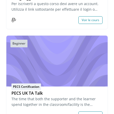
Per iscriverti a questo corso devi avere un account.
Utilizza il link sottostante per effettuare il login o
creare un account. Se hai domande su questo corso
Voir le cours
o desideri richiedere informazioni sulle iscrizioni di
gruppo, invia un'e-mail all'indirizzo
onlinelearning@pecs.com.
Beginner
PECS Certification
PECS UK TA Talk
The time that both the supporter and the learner
spend together in the classroom/facility is the
longest, and during this time, the teacher/instructor