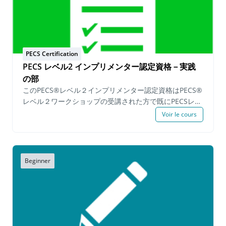
践 筆記提出物: 一日を通してPECSでの要求 データ記入
済み用紙 機能的な活動の中でどのようにPECSの手順が
実践されているかの説明 実践映像と筆記提出物に関して
の自己評価 PECSレベル1インプリメンター®資格再認
定™プロセスは自分のペースで進められるプログラムで
PECS Certification
すが、申請者は申請日から6か月以内にすべての必要事項
PECS レベル2 インプリメンター認定資格－実践
を完了する必要があります。 Upon successfully
の部
completing the demonstration requirements a
このPECS®レベル２インプリメンター認定資格はPECS®
Certification of Completion for the PECS Level 1
レベル２ワークショップの受講された方で既にPECSレベ
Implementer Certification Program™ is issued. The
ル２知識試験に合格し、「教育へのピラミッドアプロー
Voir le cours
PECS Level 1 Certified Implementer™ status is valid
チ🄬」とPECS🄬を教える６つのフェイズの手続きの上級
for three years from the date of completion. PECS
の知識を実践し、基準に満たした受験者へPECS🄬レベル
Level 1 Certified Implementer™ holding a valid
2インプリメンター認定が授与されます。 PECS® レベル
certificate may continue on to the PECS Level 2
２ 実践 の部 ™では以下の必須事項を満たす必要があり
Beginner
Implementer Certification Program™. Prerequisites:
ます : 一日を通して様々な機能的な活動のなかでPECS
valid PECS Level 1 Implementer Certificate™ & PECS
を実践しているところを表す。 学習者に活動やレッスン
Level 1 or Level 2 Workshop within 6 months. Fee:
の中で属性後を教えているところの実践 学習者に活動
$250.00 USD per person
やレッスンの中でフェイズ 6を教えているところの実践
筆記提出必須事項: 機能的な活動の中でどのようにPECS
が実践されているかの詳細説明（一日を通してPECSを実