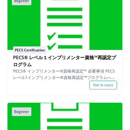
Beginner
PECS Certification
PECS® レベル１インプリメンター資格™再認定プ
ログラム
PECS® インプリメンター®資格再認定™ 必要事項 PECS
レベル1インプリメンター®資格再認定™プログラムへの
参加を希望する候補者は、申請日から1年以内にPECSレ
Voir le cours
ベル1トレーニングまたはPECSレベル2トレーニングに参
加し、 有効期限内のPECSインプリメンター資格証を保
持している必要があります。 PECSのインプリメンター
認定を維持したい方は、PECSレベル1インプリメンター
Beginner
再認定プログラムに登録し以下の必須事項を満たすこと
で、認定を維持することができます。 実践必須事項: 機
能的な活動内でのPECSの実践 4-ステップエラー修正 実