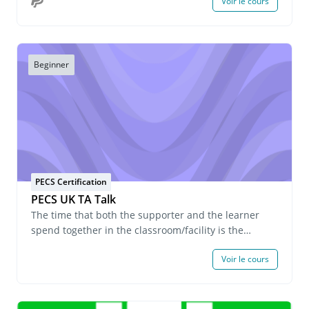
Voir le cours
o desideri richiedere informazioni sulle iscrizioni di
gruppo, invia un'e-mail all'indirizzo
onlinelearning@pecs.com.
Beginner
PECS Certification
PECS UK TA Talk
The time that both the supporter and the learner
spend together in the classroom/facility is the
longest, and during this time, the teacher/instructor
Voir le cours
is responsible for teaching the learner academics
and independence skills.For staff who support
people with developmental disabilities and other
related disabilities on a daily basis, what should they