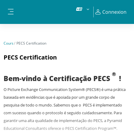
Passer au contenu principal
Connexion
Panneau latéral
Cours
PECS Certification
PECS Certification
®
Bem-vindo à Certificação PECS
!
O Picture Exchange Communication System® (PECS®) é uma prática
baseada em evidências que é apoiada por um grande corpo de
pesquisa de todo o mundo. Sabemos que o
PECS é implementado
com sucesso quando o protocolo é seguido cuidadosamente. Para
garantir uma alta qualidade de implementação do PECS, a Pyramid
Educational Consultants oferece o PECS Certification Program™.