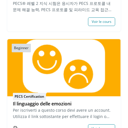
るかについて計画書を書く 各フェイズの実践映像と筆記
PECS® 레벨 2 지식 시험은 응시자가 PECS 프로토콜 내
提出物に対しての自己評価を提出 PECSレベル２実践の
문제 해결 능력, PECS 프로토콜 및 피라미드 교육 접근법
部™にある全ての課題の期限は１年です。 これらの必要
®(Pyramid Approach to Education®)을 통한 고급 기술
事項を全て基準に満たされると、認定資格志願者はPECS
Voir le cours
지도 지식을 입증해야 합니다. 응시자는 PECS 레벨 2 시험
レベル２インプリメンター認定資格が授与されます。
을 완료하고 90% 이상의 점수를 획득해야 합니다. 시험에
PECS レベル 2 インプリメンター認定資格™ は認定日か
합격한 개인에게는 PECS 레벨 2 지식 인증서(본 인증서는
ら３年間有効です。 期限有効なPECS レベル1 インプリ
발급일로부터 2년간 유효합니다)가 발급됩니다. 시험 완료
メンター認定™を お持ちの方はPECS レベル 2 インプリ
후, 유효한 PECS 레벨 2 지식 인증서를 소지한 개인은
Beginner
メンター認定に進むことができます。 前提条件: 有効な
PECS 레벨 2 실습 시연으로 진행할 수 있습니다. 선행 요
PECSレベル１インプリメンター認定™修了書 と PECS
건: 지원자는 지난 6개월 이내에 Pyramid Educational
レベル２ 知識試験™合格修了書 費用: 70,000 円 (10%
Consultants에서 발급한 PECS 레벨 2 교육 수료증을 소
税込み)
지하고 유효한 PECS 레벨 1 지식 인증서를 보유해야 합니
다. 수수료: 1인당 $40.00 USD
PECS Certification
Il linguaggio delle emozioni
Per iscriverti a questo corso devi avere un account.
Utilizza il link sottostante per effettuare il login o
creare un account. Se hai domande su questo corso