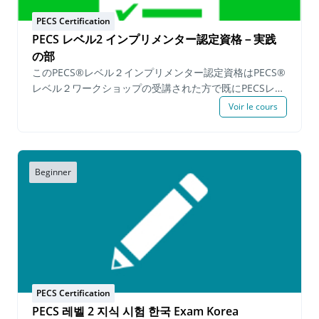
の自己評価 PECSレベル1インプリメンター®資格再認
定™プロセスは自分のペースで進められるプログラムで
PECS Certification
すが、申請者は申請日から6か月以内にすべての必要事項
PECS レベル2 インプリメンター認定資格－実践
を完了する必要があります。 Upon successfully
の部
completing the demonstration requirements a
このPECS®レベル２インプリメンター認定資格はPECS®
Certification of Completion for the PECS Level 1
レベル２ワークショップの受講された方で既にPECSレベ
Implementer Certification Program™ is issued. The
ル２知識試験に合格し、「教育へのピラミッドアプロー
Voir le cours
PECS Level 1 Certified Implementer™ status is valid
チ🄬」とPECS🄬を教える６つのフェイズの手続きの上級
for three years from the date of completion. PECS
の知識を実践し、基準に満たした受験者へPECS🄬レベル
Level 1 Certified Implementer™ holding a valid
2インプリメンター認定が授与されます。 PECS® レベル
certificate may continue on to the PECS Level 2
２ 実践 の部 ™では以下の必須事項を満たす必要があり
Beginner
Implementer Certification Program™. Prerequisites:
ます : 一日を通して様々な機能的な活動のなかでPECS
valid PECS Level 1 Implementer Certificate™ & PECS
を実践しているところを表す。 学習者に活動やレッスン
Level 1 or Level 2 Workshop within 6 months. Fee:
の中で属性後を教えているところの実践 学習者に活動
$250.00 USD per person
やレッスンの中でフェイズ 6を教えているところの実践
筆記提出必須事項: 機能的な活動の中でどのようにPECS
が実践されているかの詳細説明（一日を通してPECSを実
践する必須事項） PECSを実践している中でよくある問
題についての質問に答える PECSのフェイズとエラー修
PECS Certification
正方法を見極める PECSのフェイズをどのように指導す
PECS 레벨 2 지식 시험 한국 Exam Korea