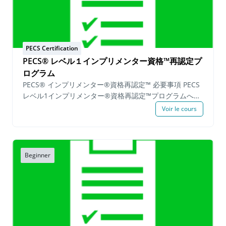
Observe que este não é um workshop ou curso de treinamento sobre
o protocolo PECS. Este programa de certificação é destinado a
indivíduos que participaram de um Workshop de Treinamento PECS
PECS Certification
Nível 1 e/ou PECS Nível 2. Para obter informações sobre como
PECS® レベル１インプリメンター資格™再認定プ
participar de um workshop, visite nosso site em
www.pecs.com
.
ログラム
PECS® インプリメンター®資格再認定™ 必要事項 PECS
レベル1インプリメンター®資格再認定™プログラムへの
参加を希望する候補者は、申請日から1年以内にPECSレ
Voir le cours
ベル1トレーニングまたはPECSレベル2トレーニングに参
加し、 有効期限内のPECSインプリメンター資格証を保
持している必要があります。 PECSのインプリメンター
認定を維持したい方は、PECSレベル1インプリメンター
Beginner
再認定プログラムに登録し以下の必須事項を満たすこと
で、認定を維持することができます。 実践必須事項: 機
能的な活動内でのPECSの実践 4-ステップエラー修正 実
践 筆記提出物: 一日を通してPECSでの要求 データ記入
済み用紙 機能的な活動の中でどのようにPECSの手順が
実践されているかの説明 実践映像と筆記提出物に関して