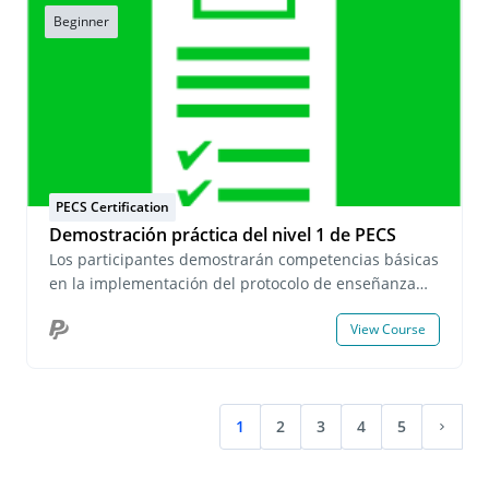
do to ensure that the target learners can actively
Beginner
participate in their learning? Where should they
start? We will introduce the most important basic
knowledge in daily support, such as basic support
methods, and practice them together with you. In
addition, we will provide a detailed explanation of
practical methods that can be used to motivate
learners and teach them the skills to learn
PECS Certification
effectively. This supporter training course is a
Demostración práctica del nivel 1 de PECS
qualification for supporters who provide support in
classrooms/facilities such as special needs
Los participantes demostrarán competencias básicas
education, disability support facilities, child
en la implementación del protocolo de enseñanza
development support offices, after-school day care
PECS® y los elementos del Enfoque Piramidal de la
View Course
centers, and child development day care centers.
Educación®. Los requisitos de demostración
This course provides various activities to help you
incluyen: Demostrar la enseñanza de las fases I a VI,
acquire basic knowledge and basic support skills
incluyendo una lección básica sobre atributos. Los
that are important when working as a supporter. It
requisitos escritos incluyen la presentación de: Dos
1
2
3
4
5
also introduces various ideas that will help staff
planes de instrucción. Tres hojas de datos. Una
(current)
다음 
manage their classrooms.Eligibility Requirements:
descripción escrita de cómo se está implementando
This workshop is designed to support people with no
el PECS en dos actividades funcionales. Una