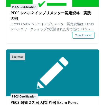
の自己評価 PECSレベル1インプリメンター®資格再認
定™プロセスは自分のペースで進められるプログラムで
PECS Certification
すが、申請者は申請日から6か月以内にすべての必要事項
PECS レベル2 インプリメンター認定資格－実践
を完了する必要があります。 Upon successfully
の部
completing the demonstration requirements a
このPECS®レベル２インプリメンター認定資格はPECS®
Certification of Completion for the PECS Level 1
レベル２ワークショップの受講された方で既にPECSレベ
Implementer Certification Program™ is issued. The
ル２知識試験に合格し、「教育へのピラミッドアプロー
View Course
PECS Level 1 Certified Implementer™ status is valid
チ🄬」とPECS🄬を教える６つのフェイズの手続きの上級
for three years from the date of completion. PECS
の知識を実践し、基準に満たした受験者へPECS🄬レベル
Level 1 Certified Implementer™ holding a valid
2インプリメンター認定が授与されます。 PECS® レベル
certificate may continue on to the PECS Level 2
２ 実践 の部 ™では以下の必須事項を満たす必要があり
Beginner
Implementer Certification Program™. Prerequisites:
ます : 一日を通して様々な機能的な活動のなかでPECS
valid PECS Level 1 Implementer Certificate™ & PECS
を実践しているところを表す。 学習者に活動やレッスン
Level 1 or Level 2 Workshop within 6 months. Fee:
の中で属性後を教えているところの実践 学習者に活動
$250.00 USD per person
やレッスンの中でフェイズ 6を教えているところの実践
筆記提出必須事項: 機能的な活動の中でどのようにPECS
が実践されているかの詳細説明（一日を通してPECSを実
践する必須事項） PECSを実践している中でよくある問
題についての質問に答える PECSのフェイズとエラー修
PECS Certification
正方法を見極める PECSのフェイズをどのように指導す
PECS 레벨 2 지식 시험 한국 Exam Korea