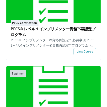
Observe que este não é um workshop ou curso de treinamento sobre
o protocolo PECS. Este programa de certificação é destinado a
indivíduos que participaram de um Workshop de Treinamento PECS
PECS Certification
Nível 1 e/ou PECS Nível 2. Para obter informações sobre como
PECS® レベル１インプリメンター資格™再認定プ
participar de um workshop, visite nosso site em
www.pecs.com
.
ログラム
PECS® インプリメンター®資格再認定™ 必要事項 PECS
レベル1インプリメンター®資格再認定™プログラムへの
参加を希望する候補者は、申請日から1年以内にPECSレ
View Course
ベル1トレーニングまたはPECSレベル2トレーニングに参
加し、 有効期限内のPECSインプリメンター資格証を保
持している必要があります。 PECSのインプリメンター
認定を維持したい方は、PECSレベル1インプリメンター
Beginner
再認定プログラムに登録し以下の必須事項を満たすこと
で、認定を維持することができます。 実践必須事項: 機
能的な活動内でのPECSの実践 4-ステップエラー修正 実
践 筆記提出物: 一日を通してPECSでの要求 データ記入
済み用紙 機能的な活動の中でどのようにPECSの手順が
実践されているかの説明 実践映像と筆記提出物に関して