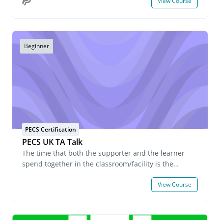
View Course
o desideri richiedere informazioni sulle iscrizioni di
gruppo, invia un'e-mail all'indirizzo
onlinelearning@pecs.com.
Beginner
PECS Certification
PECS UK TA Talk
The time that both the supporter and the learner
spend together in the classroom/facility is the
longest, and during this time, the teacher/instructor
View Course
is responsible for teaching the learner academics
and independence skills.For staff who support
people with developmental disabilities and other
related disabilities on a daily basis, what should they