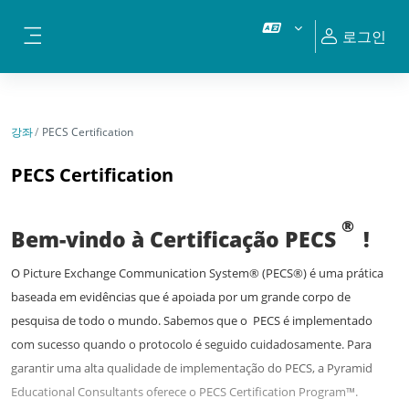
메인 콘텐츠로 건너뛰기
로그인
측면 패널
강좌
PECS Certification
PECS Certification
®
Bem-vindo à Certificação PECS
!
O Picture Exchange Communication System® (PECS®) é uma prática
baseada em evidências que é apoiada por um grande corpo de
pesquisa de todo o mundo. Sabemos que o
PECS é implementado
com sucesso quando o protocolo é seguido cuidadosamente. Para
garantir uma alta qualidade de implementação do PECS, a Pyramid
Educational Consultants oferece o PECS Certification Program™.