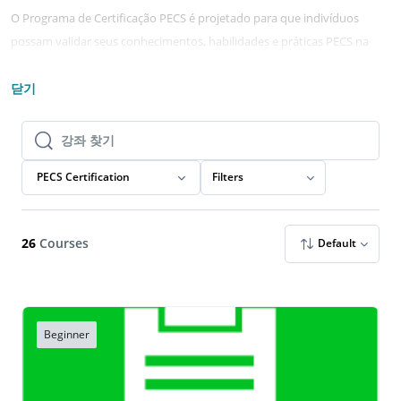
O Programa de Certificação PECS é projetado para que indivíduos
possam validar seus conhecimentos, habilidades e práticas PECS na
implementação bem-sucedida da metodologia PECS.
Indivíduos que
concluírem com sucesso os níveis do programa obterão
닫기
reconhecimento como um Certified PECS Implementer™ ou Certified
PECS Manager™.
강좌 찾기
강좌 찾기
Para mais informações sobre cada nível da Certificação PECS,
clique
PECS Certification
Filters
aqui
.
Clique aqui para Perguntas Frequentes relacionadas à Certificação
PECS.
26
Courses
Default
Para começar, clique no escritório da Pyramid Educational Consultants
localizado em seu país.
Se você não vir seu país abaixo,
clique aqui
para encontrar uma lista
Beginner
de países e o escritório da Pyramid Educational Consultant que atende
cada país. Se você não vir seu país listado, envie um e-mail
para
certification@pecs.com
.