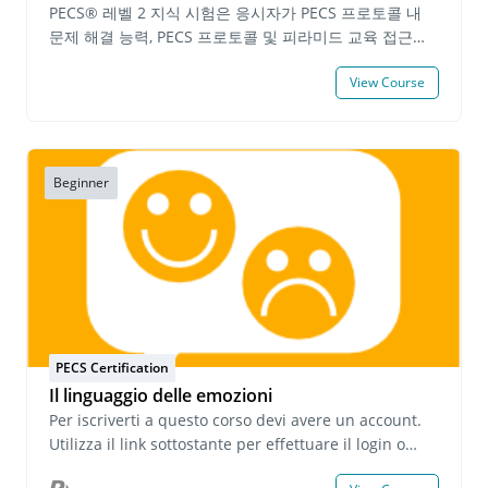
るかについて計画書を書く 各フェイズの実践映像と筆記
PECS® 레벨 2 지식 시험은 응시자가 PECS 프로토콜 내
提出物に対しての自己評価を提出 PECSレベル２実践の
문제 해결 능력, PECS 프로토콜 및 피라미드 교육 접근법
部™にある全ての課題の期限は１年です。 これらの必要
®(Pyramid Approach to Education®)을 통한 고급 기술
事項を全て基準に満たされると、認定資格志願者はPECS
View Course
지도 지식을 입증해야 합니다. 응시자는 PECS 레벨 2 시험
レベル２インプリメンター認定資格が授与されます。
을 완료하고 90% 이상의 점수를 획득해야 합니다. 시험에
PECS レベル 2 インプリメンター認定資格™ は認定日か
합격한 개인에게는 PECS 레벨 2 지식 인증서(본 인증서는
ら３年間有効です。 期限有効なPECS レベル1 インプリ
발급일로부터 2년간 유효합니다)가 발급됩니다. 시험 완료
メンター認定™を お持ちの方はPECS レベル 2 インプリ
후, 유효한 PECS 레벨 2 지식 인증서를 소지한 개인은
Beginner
メンター認定に進むことができます。 前提条件: 有効な
PECS 레벨 2 실습 시연으로 진행할 수 있습니다. 선행 요
PECSレベル１インプリメンター認定™修了書 と PECS
건: 지원자는 지난 6개월 이내에 Pyramid Educational
レベル２ 知識試験™合格修了書 費用: 70,000 円 (10%
Consultants에서 발급한 PECS 레벨 2 교육 수료증을 소
税込み)
지하고 유효한 PECS 레벨 1 지식 인증서를 보유해야 합니
다. 수수료: 1인당 $40.00 USD
PECS Certification
Il linguaggio delle emozioni
Per iscriverti a questo corso devi avere un account.
Utilizza il link sottostante per effettuare il login o
creare un account. Se hai domande su questo corso